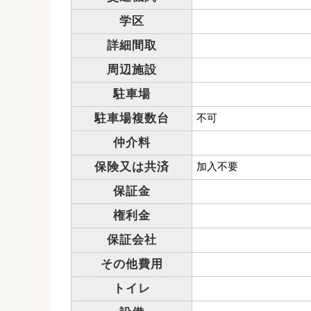
学区
詳細間取
周辺施設
駐車場
駐車場複数台
不可
仲介料
保険又は共済
加入不要
保証金
権利金
保証会社
その他費用
トイレ