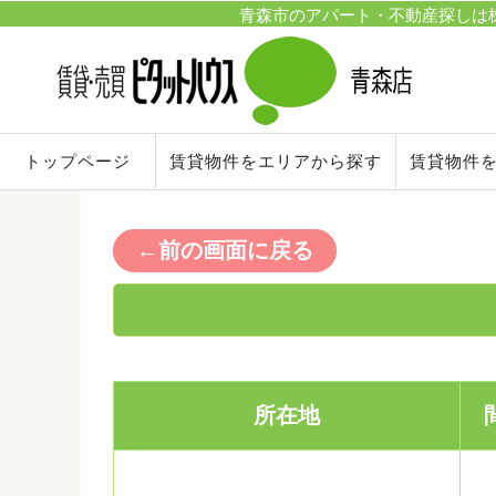
青森市のアパート・不動産探しは株
トップページ
賃貸物件をエリアから探す
賃貸物件
４
４
５
６
７
←前の画面に戻る
所在地