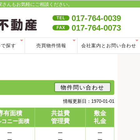
大家さんもお気軽にご相談ください。
017-764-0039
TEL
017-764-0073
FAX
件で探す
売買物件情報
会社案内とお問い合わせ
能物件情報
付物件情報
物件情報
賃貸情報
件情報
)情報
場
戸建・マンション等
土地・分譲地
プライバシーポリシー
お問い合わせ
会社案内
物件問い合わせ
情報更新日：1970-01-01
専有面積
共益費
敷金
管理費
礼金
ルコニー面積
─
─
─
─
─
─