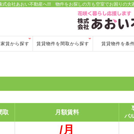
式会社あおい不動産へ!!! 物件をお探しの方も空室でお困りの
を家賃から探す
賃貸物件を間取から探す
賃貸物件を条
万円未満
～５万円
～６万円
～７万円
万円以上
ワンルーム～１DK
１LDK～２DK
２LDK～３DK
３LDK以上
駐車２台以上可
360度VR画像
ペット飼育可能
店舗・事務所等
新築賃貸物
貸家(一戸建
月極駐車
間取
月額賃料
バ
/月