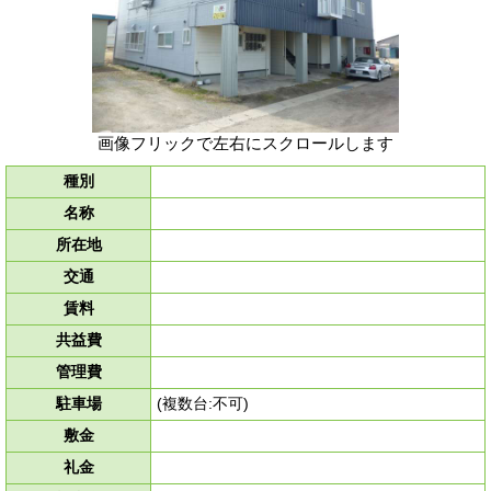
画像フリックで左右にスクロールします
種別
名称
所在地
交通
賃料
共益費
管理費
駐車場
(複数台:不可)
敷金
礼金