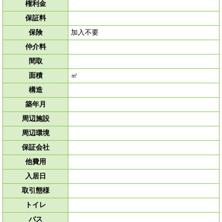
権利金
保証料
保険
加入不要
仲介料
間取
面積
㎡
構造
築年月
周辺施設
周辺環境
保証会社
他費用
入居日
取引態様
トイレ
バス