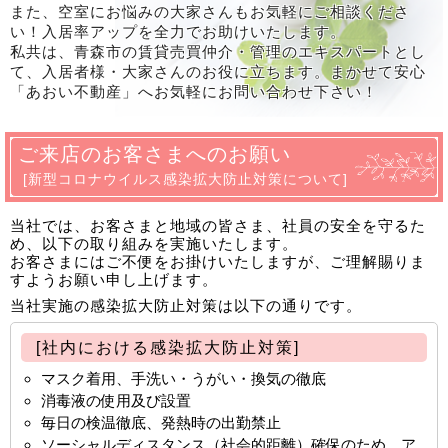
また、空室にお悩みの大家さんもお気軽にご相談くださ
5月7日から通常営業いたします。
い！入居率アップを全力でお助けいたします。
私共は、青森市の賃貸売買仲介・管理のエキスパートとし
2023-12-12
て、入居者様・大家さんのお役に立ちます。まかせて安心
年末年始休業のお知らせ
「あおい不動産」へお気軽にお問い合わせ下さい！
12月28日～1月5日まで年末年始休業とさせていただき
ます。
ご来店のお客さまへのお願い
2024年1月6日(土)10時から通常営業いたします。
[新型コロナウイルス感染拡大防止対策について]
2023-08-02
ねぶた期間の営業時間のお知らせ
当社では、お客さまと地域の皆さま、社員の安全を守るた
め、以下の取り組みを実施いたします。
8月2日3日4日は交通規制の為9時30分～15時
お客さまにはご不便をお掛けいたしますが、ご理解賜りま
8月5日6日は10時～14時とさせていただきます。
すようお願い申し上げます。
2023-07-24
当社実施の感染拡大防止対策は以下の通りです。
夏季休業のお知らせ
[社内における感染拡大防止対策]
8月11日(金)～8月15日(火)まで夏季休業とさせていただ
マスク着用、手洗い・うがい・換気の徹底
きます。
消毒液の使用及び設置
ご用件がある場合は、留守番電話またはメールまたはラ
毎日の検温徹底、発熱時の出勤禁止
インでご連絡いただければと思います。
ソーシャルディスタンス（社会的距離）確保のため、ア
8月16日(水)から順次対応させていただきます。