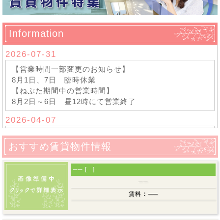
Information
2026-07-31
【営業時間一部変更のお知らせ】
8月1日、7日 臨時休業
【ねぶた期間中の営業時間】
8月2日～6日 昼12時にて営業終了
2026-04-07
【営業時間一部変更のお知らせ】
おすすめ賃貸物件情報
4月9(木)より、平日営業時間内のPM12時～PM1時の間
をお昼休みとさせていただきます。
弊社へのお電話やご来社いただく際には、この時間を避
── [ ]
けていただきますようお願い申し上げます。
──
：
──
賃料
2025-12-26
年末年始休業のお知らせ