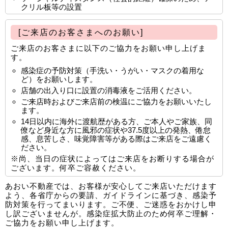
クリル板等の設置
ご不便をおかけいたしますが、よろしくお願いいたしま
すｍ(ｖｖ)ｍ
[ご来店のお客さまへのお願い]
2023-04-29
ご来店のお客さまに以下のご協力をお願い申し上げま
ゴールデンウィークのお休みのお知らせ
す。
5月5日(金)6日(土)はお休みとさせて頂きます。
感染症の予防対策（手洗い・うがい・マスクの着用な
みなさまにはご不便をおかけいたしますが、ご用件はメ
ど）をお願いします。
ールもしくは留守番電話でうけたまわりまります。7日
店舗の出入り口に設置の消毒液をご活用ください。
(日)より順次ご対応いたしますのでよろしくお願いいた
ご来店時およびご来店前の検温にご協力をお願いいたし
ます。
します。
14日以内に海外に渡航歴がある方、ご本人やご家族、同
2022-12-12
僚など身近な方に風邪の症状や37.5度以上の発熱、倦怠
感、息苦しさ、味覚障害等がある際はご来店をご遠慮く
臨時休業ならびに年末年始休業のお知らせ
ださい。
12月16日(金)から18日(日)まで社員研修のため、臨時休
※尚、当日の症状によってはご来店をお断りする場合が
ございます。何卒ご容赦ください。
業とさせていただきます。
また、12月29日(木)から1月5日(木)までは年末年始休業
あおい不動産では、お客様が安心してご来店いただけます
となります。
よう、各省庁からの要請、ガイドラインに基づき、感染予
皆様にはご不便をおかけいたしますが、留守番電話やメ
防対策を行ってまいります。ご不便、ご迷惑をおかけし申
ール・ラインにてご用件をご連絡いただければ、休業明
し訳ございませんが。感染症拡大防止のため何卒ご理解・
ご協力をお願い申し上げます。
けに順次対応させていただきます。よろしくお願いいた