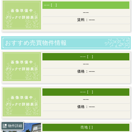
12月26日～1月4日まで年末年始休業とさせていただき
── [ ]
ます。
──
2026年1月5日(月)９時30分から通常営業いたします。
：
──
賃料
2025-08-10
夏季休業のお知らせ
8月10日((月))～8月17(日)まで夏季休業とさせていただ
おすすめ売買物件情報
きます。
ご用件がある場合は、留守番電話またはメールまたはラ
── [ ]
インでご連絡いただければと思います。
──
8月18日(月)から順次対応させていただきます。
：
──
価格
ご不便をおかけいたしますが、よろしくお願いいたしま
すｍ(ｖｖ)ｍ
2025-03-02
── [ ]
3月の営業時間のお知らせ☆
──
月曜日から金曜日までは9時30分から17時まで
：
──
価格
3月の土・日・祝日は午後3時まで営業いたします。
営業時間外のお問い合わせは、問合せフォームまたは留
守番電話にて受付いたします。
物件詳細
売地 [ ]