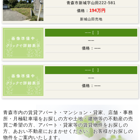
よろしくお願いいたします
青森市新城字山田222-581
：
194万円
価格
2024-12-26
新城山田売地
年末年始休業のお知らせ
12月30日～1月5日まで年末年始休業とさせていただき
── [ ]
ます。
──
2025年1月6日(月)９時30分から通常営業いたします。
：
──
価格
2024-08-11
夏季休業のお知らせ
8月12日((月))～8月16(金)まで夏季休業とさせていただ
── [ ]
きます。
──
ご用件がある場合は、留守番電話またはメールまたはラ
：
──
価格
インでご連絡いただければと思います。
8月17日(土)から順次対応させていただきます。
ご不便をおかけいたしますが、よろしくお願いいたしま
すｍ(ｖｖ)ｍ
青森市内の賃貸アパート・マンション・貸家、店舗・事務
所・月極駐車場をお探しの方や土地・建物等の不動産の売
2024-05-02
買ご希望の方、アパート・貸家等の賃貸物件をお探しの
方、あおい不動産におまかせください。お客様がお探しの
臨時休業のお知らせ
物件をご案内いたします。
5月3日～5月6日まで臨時休業とさせていただきます。