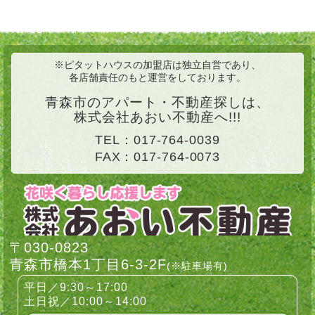
します。
2022-10-27
360度VR画像付き物件情報を2件追加しました！
※ピタットハウスの加盟店は独立自営であり、
奥野4丁目「千秋荘」、堤町1丁目「コーポイトウB」お
各店舗責任のもと運営をしております。
すすめ物件に掲載中です！ご確認下さい。
青森市のアパート・不動産探しは、
2022-09-06
株式会社あおい不動産へ!!!
360度VR画像付き物件情報を2件追加しました！
TEL：
017-764-0039
「クラウンハイツ202号室」「アルカディア1 103号
FAX：017-764-0073
室」おすすめ物件からご確認下さい。
2022-08-07
夏季休業のお知らせ
8月10日(水)～8月14日(日)まで夏季休業とさせていただ
〒030-0823
きます。
ご用件がある場合は、留守番電話またはメールまたはラ
青森市橋本1丁目6-3-2F
(※駐車場有)
インでご連絡いただければと思います。
平日／9:30～17:00
休み明けから順次対応させていただきます。
土日祝／10:00～14:00
ご不便をおかけいたしますが、よろしくお願いいたしま